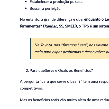
Estabelecer a produção puxada,
Buscar a perfeição.
No entanto, a grande diferença é que,
enquanto o Le
ferramentas” (
Kanban
, 5S, SMED), o TPS é um siste
Na Toyota, não “fazemos Lean”; nós vivemo
meio para expor problemas e desenvolver p
Para queServe e Quais os Benefícios?
A pergunta “para que serve o Lean?” tem uma respos
competitivos.
Mas os benefícios reais vão muito além de uma reduç