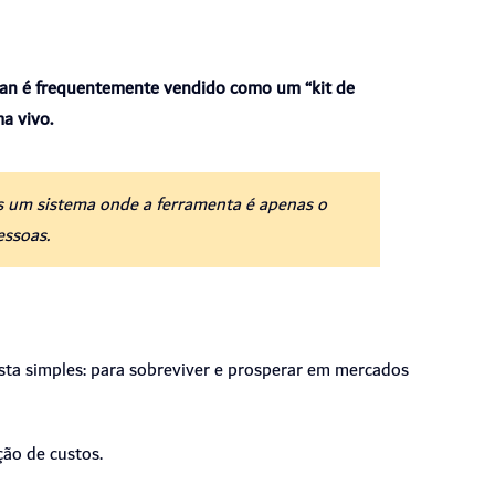
an é frequentemente vendido como um “kit de
ma vivo.
s um sistema onde a ferramenta é apenas o
essoas.
ta simples: para sobreviver e prosperar em mercados
ão de custos.